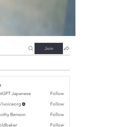
Join
s
tGPT Japanese
Follow
h1voiceorg
Follow
iceorg
othy Benson
Follow
oldbaker
Follow