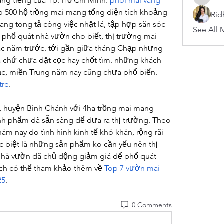
ang tiếng của Tp. Hồ Chí Minh. 
phôi mai vàng 
arnoldb
p 500 hộ trồng mai mang tổng diện tích khoảng 
Rid
ang tong tả công việc nhặt lá, tập hợp săn sóc 
See All 
, phổ quát nhà vườn cho biết, thị trường mai 
ác năm trước. tới gần giữa tháng Chạp nhưng 
á chứ chưa đặt cọc hay chốt tìm. những khách 
c, miền Trung năm nay cũng chưa phổ biến.
tre
.
 huyện Bình Chánh với 4ha trồng mai mang 
h phẩm đã sẵn sàng để đưa ra thị trường. Theo 
m nay do tình hình kinh tế khó khăn, rộng rãi 
c biệt là những sản phẩm ko cần yếu nên thị 
hà vườn đã chủ động giảm giá để phổ quát 
ch có thể tham khảo thêm về 
Top 7 vườn mai 
25
.
0 Comments