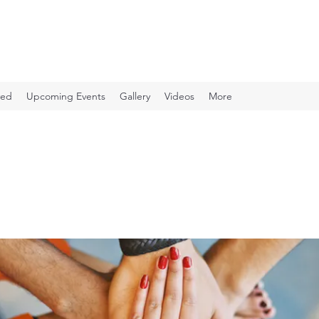
ved
Upcoming Events
Gallery
Videos
More