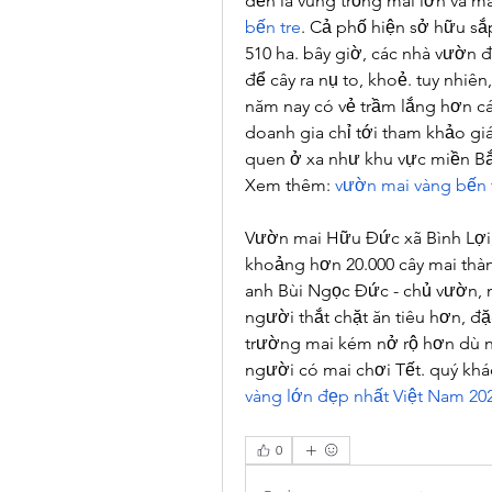
đến là vùng trồng mai lớn và m
bến tre
. Cả phố hiện sở hữu sắ
510 ha. bây giờ, các nhà vườn đ
để cây ra nụ to, khoẻ. tuy nhiên
năm nay có vẻ trầm lắng hơn c
doanh gia chỉ tới tham khảo gi
quen ở xa như khu vực miền Bắ
Xem thêm: 
vườn mai vàng bến 
Vườn mai Hữu Đức xã Bình Lợi,
khoảng hơn 20.000 cây mai thàn
anh Bùi Ngọc Đức - chủ vườn, nă
người thắt chặt ăn tiêu hơn, đặ
trường mai kém nở rộ hơn dù n
người có mai chơi Tết. quý khá
vàng lớn đẹp nhất Việt Nam 20
0