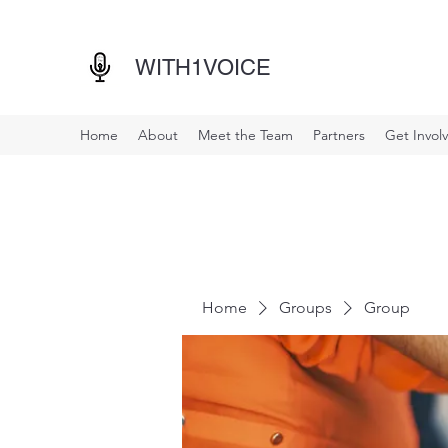
WITH1VOICE
Home
About
Meet the Team
Partners
Get Invol
Home
Groups
Group