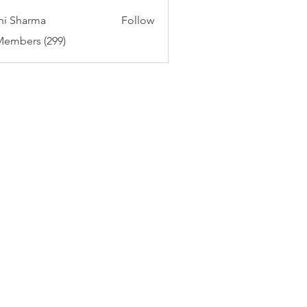
aker
hi Sharma
Follow
Members (299)