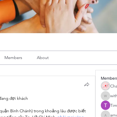
Members
About
Member
Cha
wit
 đang đợi khách
with1vo
Tim
, quận Bình Chánh) trong khoảng lâu được biết 
arn