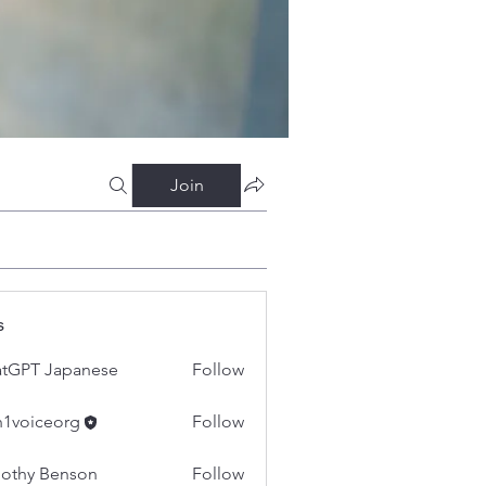
Join
s
tGPT Japanese
Follow
h1voiceorg
Follow
iceorg
othy Benson
Follow