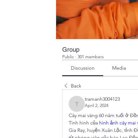
Group
Public
·
301 members
Discussion
Media
Back
tramanh3004123
April 2, 2024
tramanh3004123
Cây mai vàng 60 năm tuổi ở Đồ
Tình hình của 
hình ảnh cây mai
Gia Ray, huyện Xuân Lộc, tỉnh Đ
từ phóng viên của báo Lao Động