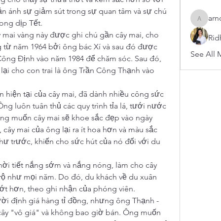
n ánh sự giảm sút trong sự quan tâm và sự chú 
arn
ong dịp Tết.
arnoldb
 mai vàng này được ghi chú gần cây mai, cho 
Rid
g từ năm 1964 bởi ông bác Xí và sau đó được 
See All 
ông Định vào năm 1984 để chăm sóc. Sau đó, 
ại cho con trai là ông Trần Công Thạnh vào 
hiện tại của cây mai, đã dành nhiều công sức 
g luôn tuân thủ các quy trình tỉa lá, tưới nước 
ng muốn cây mai sẽ khoe sắc đẹp vào ngày 
 cây mai của ông lại ra ít hoa hơn và màu sắc 
ư trước, khiến cho sức hút của nó đối với du 
Tết Giáp Thìn 2024 đã đến với thời tiết nắng sớm và nắng nóng, làm cho cây 
rộ như mọi năm. Do đó, du khách về du xuân 
ớt hơn, theo ghi nhận của phóng viên.
i định giá hàng tỉ đồng, nhưng ông Thạnh - 
 cây "vô giá" và không bao giờ bán. Ông muốn 