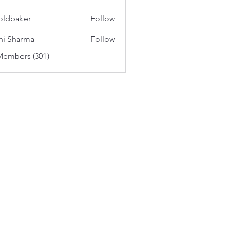
oldbaker
Follow
aker
hi Sharma
Follow
Members (301)