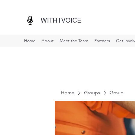
WITH1VOICE
Home
About
Meet the Team
Partners
Get Invol
Home
Groups
Group