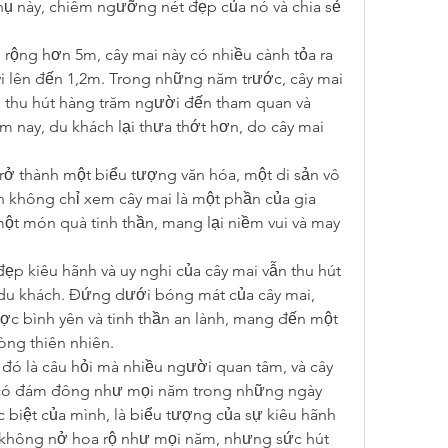
hụ này, chiêm ngưỡng nét đẹp của nó và chia sẻ 
 rộng hơn 5m, cây mai này có nhiều cành tỏa ra 
vi lên đến 1,2m. Trong những năm trước, cây mai 
 thu hút hàng trăm người đến tham quan và 
m nay, du khách lại thưa thớt hơn, do cây mai 
rở thành một biểu tượng văn hóa, một di sản vô 
 không chỉ xem cây mai là một phần của gia 
t món quà tinh thần, mang lại niềm vui và may 
p kiêu hãnh và uy nghi của cây mai vẫn thu hút 
du khách. Đứng dưới bóng mát của cây mai, 
c bình yên và tinh thần an lành, mang đến một 
òng thiên nhiên.
- đó là câu hỏi mà nhiều người quan tâm, và cây 
có đám đông như mọi năm trong những ngày 
c biệt của mình, là biểu tượng của sự kiêu hãnh 
 không nở hoa rộ như mọi năm, nhưng sức hút 