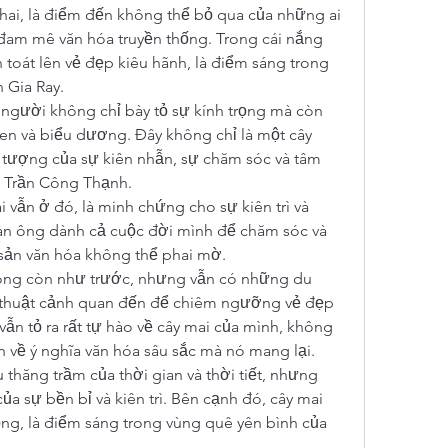
ai, là điểm đến không thể bỏ qua của những ai 
 đam mê văn hóa truyền thống. Trong cái nắng 
toát lên vẻ đẹp kiêu hãnh, là điểm sáng trong 
n Gia Ray.
 người không chỉ bày tỏ sự kính trọng mà còn 
n và biểu dương. Đây không chỉ là một cây 
tượng của sự kiên nhẫn, sự chăm sóc và tâm 
g Trần Công Thạnh.
i vẫn ở đó, là minh chứng cho sự kiên trì và 
n ông dành cả cuộc đời mình để chăm sóc và 
 sản văn hóa không thể phai mờ.
ông còn như trước, nhưng vẫn có những du 
 thuật cảnh quan đến để chiêm ngưỡng vẻ đẹp 
n tỏ ra rất tự hào về cây mai của mình, không 
n về ý nghĩa văn hóa sâu sắc mà nó mang lại.
 thăng trầm của thời gian và thời tiết, nhưng 
a sự bền bỉ và kiên trì. Bên cạnh đó, cây mai 
ng, là điểm sáng trong vùng quê yên bình của 