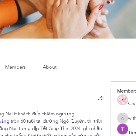
Members
About
Member
Cha
ng Nai ít khách đến chiêm ngưỡng
wit
 vàng
 tròn 60 tuổi tại đường Ngô Quyền, thị trấn 
with1vo
ồng Nai, trong dịp Tết Giáp Thìn 2024, ghi nhận 
Tim
 cho thấy sự thưa thớt và kém sắc hơn so với 