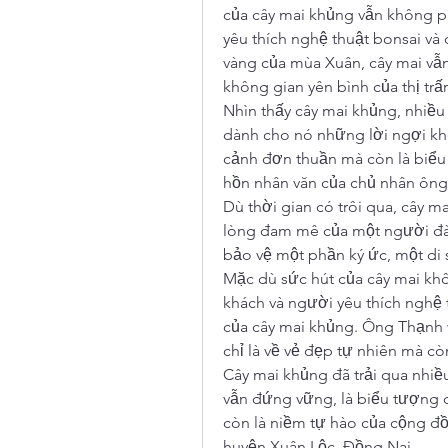
của cây mai khủng vẫn không ph
yêu thích nghệ thuật bonsai và
vàng của mùa Xuân, cây mai vẫn 
không gian yên bình của thị trấ
Nhìn thấy cây mai khủng, nhiều
dành cho nó những lời ngợi khe
cảnh đơn thuần mà còn là biểu 
hồn nhân văn của chủ nhân ôn
Dù thời gian có trôi qua, cây ma
lòng đam mê của một người đà
bảo vệ một phần ký ức, một di
Mặc dù sức hút của cây mai kh
khách và người yêu thích nghệ
của cây mai khủng. Ông Thạnh vẫ
chỉ là về vẻ đẹp tự nhiên mà cò
Cây mai khủng đã trải qua nhiều
vẫn đứng vững, là biểu tượng củ
còn là niềm tự hào của cộng đồ
huyện Xuân Lộc, Đồng Nai.