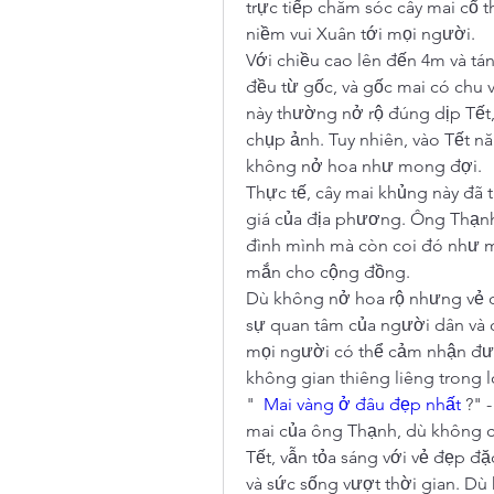
trực tiếp chăm sóc cây mai cổ t
niềm vui Xuân tới mọi người.
Với chiều cao lên đến 4m và tán
đều từ gốc, và gốc mai có chu 
này thường nở rộ đúng dịp Tết,
chụp ảnh. Tuy nhiên, vào Tết nă
không nở hoa như mong đợi.
Thực tế, cây mai khủng này đã t
giá của địa phương. Ông Thạnh
đình mình mà còn coi đó như mộ
mắn cho cộng đồng.
Dù không nở hoa rộ nhưng vẻ đẹ
sự quan tâm của người dân và 
mọi người có thể cảm nhận đượ
không gian thiêng liêng trong l
"  
Mai vàng ở đâu đẹp nhất
 ?" 
mai của ông Thạnh, dù không 
Tết, vẫn tỏa sáng với vẻ đẹp đặ
và sức sống vượt thời gian. Dù