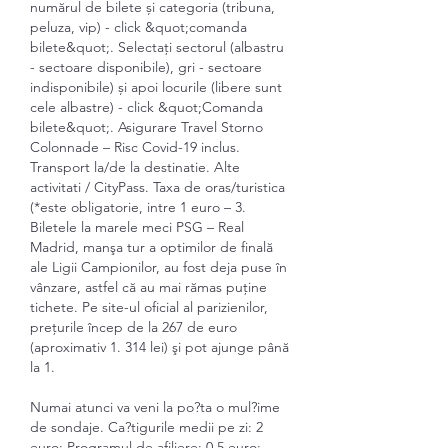
numărul de bilete și categoria (tribuna, 
peluza, vip) - click &quot;comanda 
bilete&quot;. Selectați sectorul (albastru 
- sectoare disponibile), gri - sectoare 
indisponibile) și apoi locurile (libere sunt 
cele albastre) - click &quot;Comanda 
bilete&quot;. Asigurare Travel Storno 
Colonnade – Risc Covid-19 inclus. 
Transport la/de la destinatie. Alte 
activitati / CityPass. Taxa de oras/turistica 
(*este obligatorie, intre 1 euro – 3. 
Biletele la marele meci PSG – Real 
Madrid, manşa tur a optimilor de finală 
ale Ligii Campionilor, au fost deja puse în 
vânzare, astfel că au mai rămas puţine 
tichete. Pe site-ul oficial al parizienilor, 
preţurile încep de la 267 de euro 
(aproximativ 1. 314 lei) şi pot ajunge până 
la 1. 
Numai atunci va veni la po?ta o mul?ime 
de sondaje. Ca?tigurile medii pe zi: 2 
euro; Programul de afiliere: 0,5 euro; 