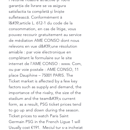
garanția de livrare se va asigura 
satisfactia ta completă și liniște 
sufletească. Conformément à 
l&#39;article L. 612-1 du code de la 
consommation, en cas de litige, vous 
pouvez recourir gratuitement au service 
de médiation AME CONSO dont nous 
relevons en vue d&#39;une résolution 
amiable : par voie électronique en 
complétant le formulaire sur le site 
internet de l’AME CONSO : www. Com, 
ou par voie postale : AME CONSO, 11 
place Dauphine – 75001 PARIS. The 
Ticket market is affected by a few key 
factors such as supply and demand, the 
importance of the rivalry, the size of the 
stadium and the team&#39;s current 
form, as a result, PSG ticket prices tend 
to go up and down during the season. 
Ticket prices to watch Paris Saint 
Germain PSG in the French Ligue 1 will 
Usually cost €191.  Meciul tur s-a incheiat 