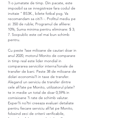
?i o jumatate de timp. Din pacate, este 
imposibil sa se inregistreze fara codul de 
invitaie " BS3K., bilete fotbal psg. Va 
recomandam sa citi?i -. Profitul mediu pe 
zi: 350 de ruble; Programul de afiliere: 
10%; Suma minima pentru eliminare: $ 3; 
7. Socpublic este cel mai bun schimb 
pentru.
Cu peste ?ase milioane de cautari doar in 
anul 2020, motorul Monito de comparare 
in timp real este lider mondial in 
compararea serviciilor interna?ionale de 
transfer de bani. Peste 38 de milioane de 
dolari economisi?i in taxe de transfer. 
Alegand un serviciu de transfer dintre 
cele afi?ate pe Monito, utilizatorul plate?
te in medie un total de doar 0,59% in 
comisioane ?i rate de schimb valutar. 
Exper?ii no?tri creeaza evaluari detaliate 
pentru fiecare serviciu afi?at pe Monito, 
folosind zeci de criterii verificabile, 