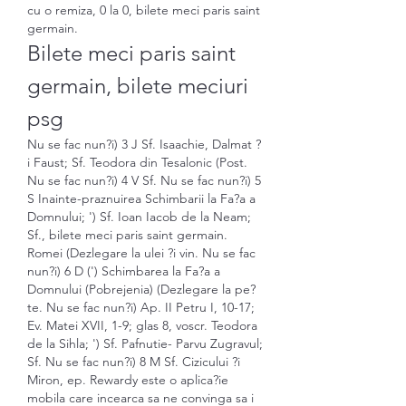
cu o remiza, 0 la 0, bilete meci paris saint 
germain.
Bilete meci paris saint 
germain, bilete meciuri 
psg
Nu se fac nun?i) 3 J Sf. Isaachie, Dalmat ?
i Faust; Sf. Teodora din Tesalonic (Post. 
Nu se fac nun?i) 4 V Sf. Nu se fac nun?i) 5 
S Inainte-praznuirea Schimbarii la Fa?a a 
Domnului; ') Sf. Ioan Iacob de la Neam; 
Sf., bilete meci paris saint germain. 
Romei (Dezlegare la ulei ?i vin. Nu se fac 
nun?i) 6 D (') Schimbarea la Fa?a a 
Domnului (Pobrejenia) (Dezlegare la pe?
te. Nu se fac nun?i) Ap. II Petru I, 10-17; 
Ev. Matei XVII, 1-9; glas 8, voscr. Teodora 
de la Sihla; ') Sf. Pafnutie- Parvu Zugravul; 
Sf. Nu se fac nun?i) 8 M Sf. Cizicului ?i 
Miron, ep. Rewardy este o aplica?ie 
mobila care incearca sa ne convinga sa i 