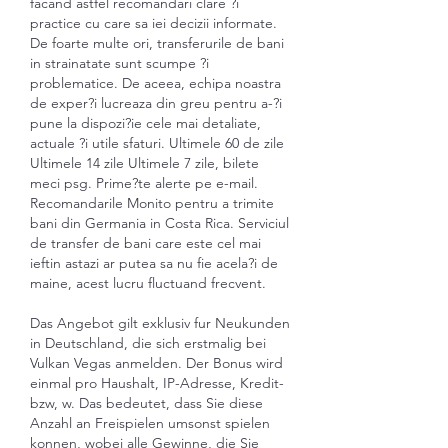
facand astfel recomandari clare ?i 
practice cu care sa iei decizii informate. 
De foarte multe ori, transferurile de bani 
in strainatate sunt scumpe ?i 
problematice. De aceea, echipa noastra 
de exper?i lucreaza din greu pentru a-?i 
pune la dispozi?ie cele mai detaliate, 
actuale ?i utile sfaturi. Ultimele 60 de zile 
Ultimele 14 zile Ultimele 7 zile, bilete 
meci psg. Prime?te alerte pe e-mail. 
Recomandarile Monito pentru a trimite 
bani din Germania in Costa Rica. Serviciul 
de transfer de bani care este cel mai 
ieftin astazi ar putea sa nu fie acela?i de 
maine, acest lucru fluctuand frecvent.
Das Angebot gilt exklusiv fur Neukunden 
in Deutschland, die sich erstmalig bei 
Vulkan Vegas anmelden. Der Bonus wird 
einmal pro Haushalt, IP-Adresse, Kredit- 
bzw, w. Das bedeutet, dass Sie diese 
Anzahl an Freispielen umsonst spielen 
konnen, wobei alle Gewinne, die Sie 