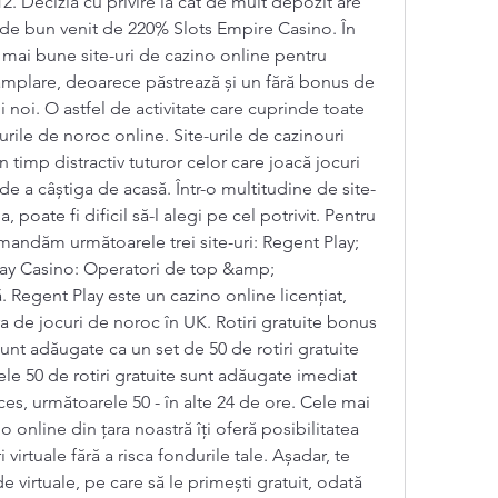
. Decizia cu privire la cât de mult depozit are 
de bun venit de 220% Slots Empire Casino. În 
e mai bune site-uri de cazino online pentru 
ntâmplare, deoarece păstrează și un fără bonus de 
 noi. O astfel de activitate care cuprinde toate 
rile de noroc online. Site-urile de cazinouri 
 timp distractiv tuturor celor care joacă jocuri 
de a câștiga de acasă. Într-o multitudine de site-
, poate fi dificil să-l alegi pe cel potrivit. Pentru 
mandăm următoarele trei site-uri: Regent Play; 
ay Casino: Operatori de top &amp; 
 Regent Play este un cazino online licențiat, 
a de jocuri de noroc în UK. Rotiri gratuite bonus 
t adăugate ca un set de 50 de rotiri gratuite 
ele 50 de rotiri gratuite sunt adăugate imediat 
s, următoarele 50 - în alte 24 de ore. Cele mai 
online din țara noastră îți oferă posibilitatea 
 virtuale fără a risca fondurile tale. Așadar, te 
virtuale, pe care să le primești gratuit, odată 