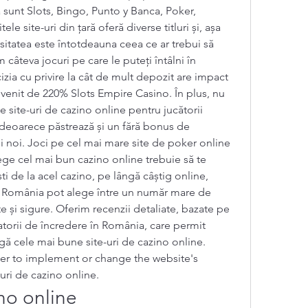
sunt Slots, Bingo, Punto y Banca, Poker, 
tele site-uri din țară oferă diverse titluri și, așa 
tatea este întotdeauna ceea ce ar trebui să 
 câteva jocuri pe care le puteți întâlni în 
zia cu privire la cât de mult depozit are impact 
venit de 220% Slots Empire Casino. În plus, nu 
 site-uri de cazino online pentru jucătorii 
 deoarece păstrează și un fără bonus de 
 noi. Joci pe cel mai mare site de poker online 
ge cel mai bun cazino online trebuie să te 
i de la acel cazino, pe lângă câștig online, 
in România pot alege între un număr mare de 
e și sigure. Oferim recenzii detaliate, bazate pe 
atorii de încredere în România, care permit 
agă cele mai bune site-uri de cazino online. 
ner to implement or change the website's 
-uri de cazino online.
no online