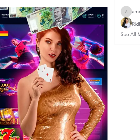
arn
arnoldb
Rid
See All 