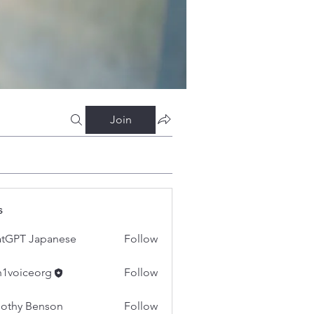
Join
s
tGPT Japanese
Follow
h1voiceorg
Follow
iceorg
othy Benson
Follow