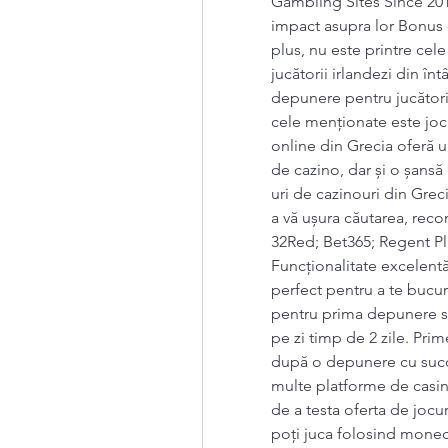
Gambling Sites Since 2012
impact asupra lor Bonus 
plus, nu este printre cel
jucătorii irlandezi din î
depunere pentru jucătorii
cele menționate este jocu
online din Grecia oferă un
de cazino, dar și o șansă 
uri de cazinouri din Grecia
a vă ușura căutarea, reco
32Red; Bet365; Regent Pl
Funcționalitate excelentă.
perfect pentru a te bucur
pentru prima depunere sun
pe zi timp de 2 zile. Prim
după o depunere cu succe
multe platforme de casino 
de a testa oferta de jocuri
poți juca folosind monede 