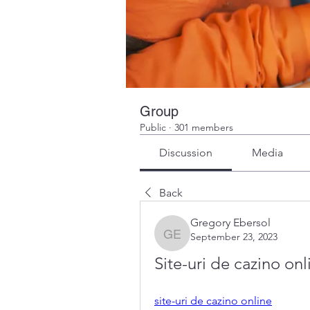
Group
Public
·
301 members
Discussion
Media
Back
Gregory Ebersol
September 23, 2023
Gregory Ebersol
Site-uri de cazino onl
site-uri de cazino online