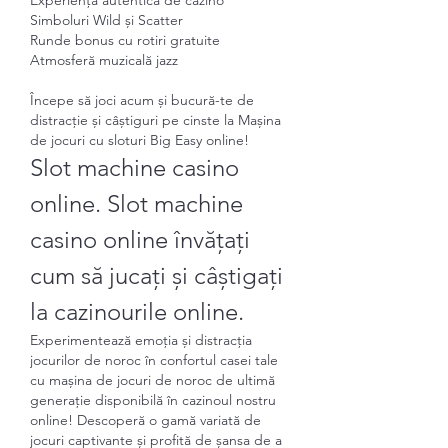
Simboluri Wild și Scatter
Runde bonus cu rotiri gratuite
Atmosferă muzicală jazz
Începe să joci acum și bucură-te de 
distracție și câștiguri pe cinste la Mașina 
de jocuri cu sloturi Big Easy online!
Slot machine casino 
online. Slot machine 
casino online învățați 
cum să jucați și câștigați 
la cazinourile online.
Experimentează emoția și distracția 
jocurilor de noroc în confortul casei tale 
cu mașina de jocuri de noroc de ultimă 
generație disponibilă în cazinoul nostru 
online! Descoperă o gamă variată de 
jocuri captivante și profită de șansa de a 