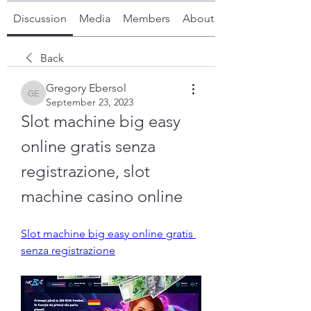
Discussion
Media
Members
About
Back
Gregory Ebersol
Gregory Ebersol
September 23, 2023
Slot machine big easy 
online gratis senza 
registrazione, slot 
machine casino online
Slot machine big easy online gratis 
senza registrazione