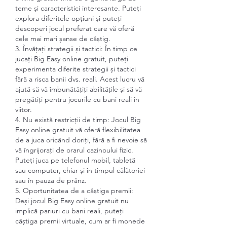
teme și caracteristici interesante. Puteți 
explora diferitele opțiuni și puteți 
descoperi jocul preferat care vă oferă 
cele mai mari șanse de câștig.
3. Învățați strategii și tactici: În timp ce 
jucați Big Easy online gratuit, puteți 
experimenta diferite strategii și tactici 
fără a risca banii dvs. reali. Acest lucru vă 
ajută să vă îmbunătățiți abilitățile și să vă 
pregătiți pentru jocurile cu bani reali în 
viitor.
4. Nu există restricții de timp: Jocul Big 
Easy online gratuit vă oferă flexibilitatea 
de a juca oricând doriți, fără a fi nevoie să 
vă îngrijorați de orarul cazinoului fizic. 
Puteți juca pe telefonul mobil, tabletă 
sau computer, chiar și în timpul călătoriei 
sau în pauza de prânz.
5. Oportunitatea de a câștiga premii: 
Deși jocul Big Easy online gratuit nu 
implică pariuri cu bani reali, puteți 
câștiga premii virtuale, cum ar fi monede 