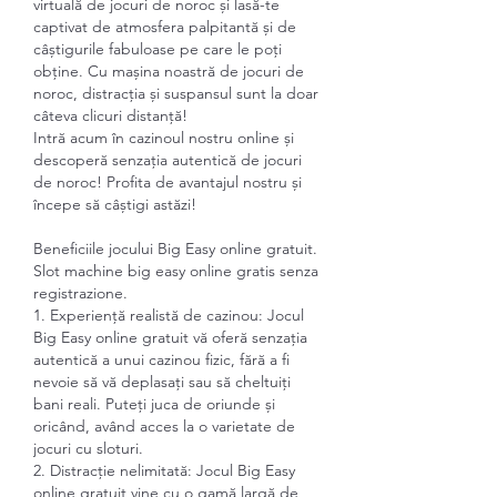
virtuală de jocuri de noroc și lasă-te 
captivat de atmosfera palpitantă și de 
câștigurile fabuloase pe care le poți 
obține. Cu mașina noastră de jocuri de 
noroc, distracția și suspansul sunt la doar 
câteva clicuri distanță!
Intră acum în cazinoul nostru online și 
descoperă senzația autentică de jocuri 
de noroc! Profita de avantajul nostru și 
începe să câștigi astăzi!
Beneficiile jocului Big Easy online gratuit. 
Slot machine big easy online gratis senza 
registrazione.
1. Experiență realistă de cazinou: Jocul 
Big Easy online gratuit vă oferă senzația 
autentică a unui cazinou fizic, fără a fi 
nevoie să vă deplasați sau să cheltuiți 
bani reali. Puteți juca de oriunde și 
oricând, având acces la o varietate de 
jocuri cu sloturi.
2. Distracție nelimitată: Jocul Big Easy 
online gratuit vine cu o gamă largă de 