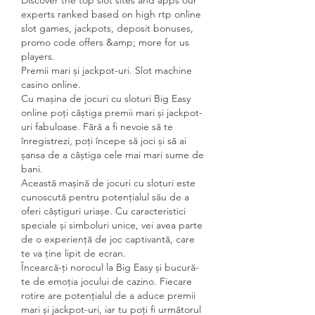
experts ranked based on high rtp online 
slot games, jackpots, deposit bonuses, 
promo code offers &amp; more for us 
players. 
Premii mari și jackpot-uri. Slot machine 
casino online.
Cu mașina de jocuri cu sloturi Big Easy 
online poți câștiga premii mari și jackpot-
uri fabuloase. Fără a fi nevoie să te 
înregistrezi, poți începe să joci și să ai 
șansa de a câștiga cele mai mari sume de 
bani.
Această mașină de jocuri cu sloturi este 
cunoscută pentru potențialul său de a 
oferi câștiguri uriașe. Cu caracteristici 
speciale și simboluri unice, vei avea parte 
de o experiență de joc captivantă, care 
te va ține lipit de ecran.
Încearcă-ți norocul la Big Easy și bucură-
te de emoția jocului de cazino. Fiecare 
rotire are potențialul de a aduce premii 
mari și jackpot-uri, iar tu poți fi următorul 