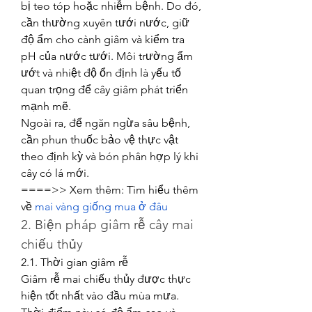
bị teo tóp hoặc nhiễm bệnh. Do đó, 
cần thường xuyên tưới nước, giữ 
độ ẩm cho cành giâm và kiểm tra 
pH của nước tưới. Môi trường ẩm 
ướt và nhiệt độ ổn định là yếu tố 
quan trọng để cây giâm phát triển 
mạnh mẽ.
Ngoài ra, để ngăn ngừa sâu bệnh, 
cần phun thuốc bảo vệ thực vật 
theo định kỳ và bón phân hợp lý khi 
cây có lá mới.
====>> Xem thêm: Tìm hiểu thêm 
về 
mai vàng giống mua ở đâu
2. Biện pháp giâm rễ cây mai 
chiếu thủy
2.1. Thời gian giâm rễ
Giâm rễ mai chiếu thủy được thực 
hiện tốt nhất vào đầu mùa mưa. 