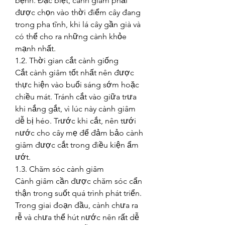
bệnh. Đặc biệt, cành giâm phải 
được chọn vào thời điểm cây đang 
trong pha tĩnh, khi lá cây gần già và 
có thể cho ra những cành khỏe 
mạnh nhất.
1.2. Thời gian cắt cành giống
Cắt cành giâm tốt nhất nên được 
thực hiện vào buổi sáng sớm hoặc 
chiều mát. Tránh cắt vào giữa trưa 
khi nắng gắt, vì lúc này cành giâm 
dễ bị héo. Trước khi cắt, nên tưới 
nước cho cây mẹ để đảm bảo cành 
giâm được cắt trong điều kiện ẩm 
ướt.
1.3. Chăm sóc cành giâm
Cành giâm cần được chăm sóc cẩn 
thận trong suốt quá trình phát triển. 
Trong giai đoạn đầu, cành chưa ra 
rễ và chưa thể hút nước nên rất dễ 