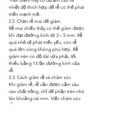
Thời điểm này có độ ẩm cao và 
nhiệt độ thích hợp để rễ có thể phát 
triển mạnh mẽ.
2.2. Chọn rễ mai để giâm
Rễ mai chiếu thủy có thể giâm được 
khi đạt đường kính từ 3 – 5 mm. Rễ 
quá nhỏ sẽ phát triển yếu, còn rễ 
quá lớn cũng không phù hợp. Rễ 
giâm nên có độ dài vừa phải, tối 
thiểu bằng 13 lần đường kính của 
rễ.
2.3. Cách giâm rễ và chăm sóc
Khi giâm rễ, rễ cần được cắm sâu 
vào chất trồng, chỉ để phần trên nhô 
lên khoảng vài mm. Việc chăm sóc 
rễ giâm đơn giản hơn so với cành 
giâm, chỉ cần tưới nước dưỡng ẩm 
liên tục để duy trì độ ẩm cho chất 
trồng.