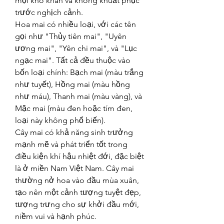
mọi khó khăn và không khuất phục 
trước nghịch cảnh.
Hoa mai có nhiều loại, với các tên 
gọi như "Thủy tiên mai", "Uyên 
ương mai", "Yên chi mai", và "Lục 
ngạc mai". Tất cả đều thuộc vào 
bốn loại chính: Bạch mai (màu trắng 
như tuyết), Hồng mai (màu hồng 
như máu), Thanh mai (màu vàng), và 
Mặc mai (màu đen hoặc tím đen, 
loại này không phổ biến).
Cây mai có khả năng sinh trưởng 
mạnh mẽ và phát triển tốt trong 
điều kiện khí hậu nhiệt đới, đặc biệt 
là ở miền Nam Việt Nam. Cây mai 
thường nở hoa vào đầu mùa xuân, 
tạo nên một cảnh tượng tuyệt đẹp, 
tượng trưng cho sự khởi đầu mới, 
niềm vui và hạnh phúc.