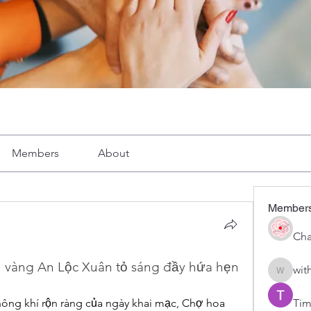
Members
About
Member
Cha
 vàng An Lộc Xuân tỏ sáng đầy hứa hẹn
wit
with1vo
ông khí rộn ràng của ngày khai mạc, Chợ hoa 
Tim