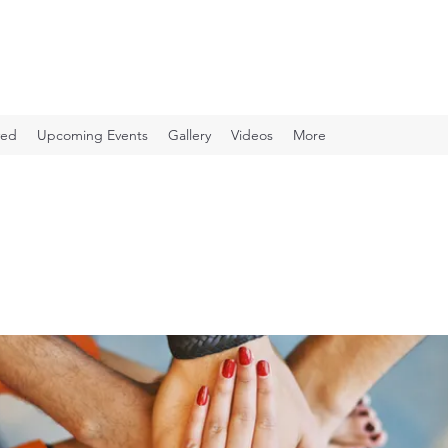
ved
Upcoming Events
Gallery
Videos
More