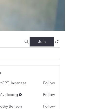
Join
s
tGPT Japanese
Follow
h1voiceorg
Follow
iceorg
othy Benson
Follow