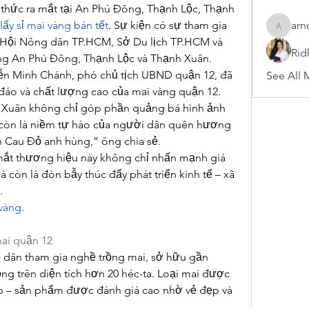
thức ra mắt tại An Phú Đông, Thạnh Lộc, Thạnh 
 lấy sỉ mai vàng bán tết
. Sự kiện có sự tham gia 
arn
arnoldb
, Hội Nông dân TP.HCM, Sở Du lịch TP.HCM và 
Rid
g An Phú Đông, Thạnh Lộc và Thạnh Xuân.
yễn Minh Chánh, phó chủ tịch UBND quận 12, đã 
See All 
đáo và chất lượng cao của mai vàng quận 12. 
 Xuân không chỉ góp phần quảng bá hình ảnh 
còn là niềm tự hào của người dân quên hương 
 Cau Đỏ anh hùng,” ông chia sẻ.
mắt thương hiệu này không chỉ nhấn mạnh giá 
à còn là đòn bẫy thúc đẩy phát triển kinh tế – xã 
.
vàng
.
ai quận 12
 dân tham gia nghề trồng mai, sở hữu gần 
ồng trên diện tích hơn 20 héc-ta. Loại mai được 
p – sản phẩm được đánh giá cao nhờ vẻ đẹp và 