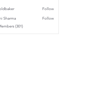
oldbaker
Follow
aker
hi Sharma
Follow
Members (301)