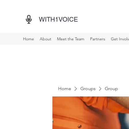
WITH1VOICE
Home
About
Meet the Team
Partners
Get Invol
Home
Groups
Group