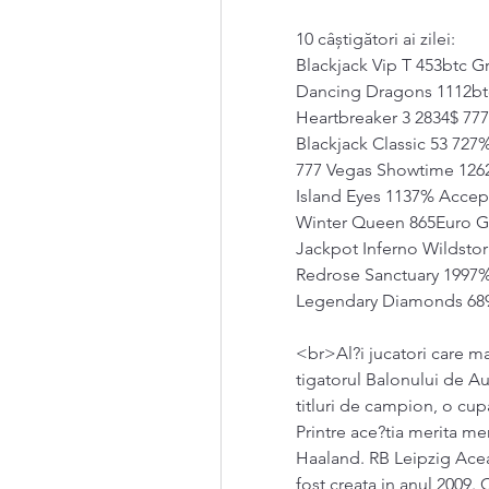
10 câștigători ai zilei:
Blackjack Vip T 453btc G
Dancing Dragons 1112bt
Heartbreaker 3 2834$ 777
Blackjack Classic 53 727
777 Vegas Showtime 1262
Island Eyes 1137% Accep
Winter Queen 865Euro G
Jackpot Inferno Wildst
Redrose Sanctuary 1997%
Legendary Diamonds 689
<br>Al?i jucatori care ma
tigatorul Balonului de 
titluri de campion, o cupa
Printre ace?tia merita me
Haaland. RB Leipzig Acea
fost creata in anul 2009. 