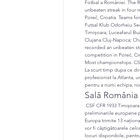
Fotbal a României. The R
unbeaten streak in four 
Poreč, Croatia. Teams f
Futsal Klub Odorheiu Sec
Timișoara; Luceafarul Buz
Clujana Cluj-Napoca; Ch
recorded an unbeaten str
competition in Poreč, Cr
Most championships. CSF
La scurt timp dupa ce dir
profesionist la Atlanta, 
pentru a numi echipa, ro
Sală România
 CSF CFR 1933 Timișoara. CSF CFR 1933 Timișoara. Au început 
preliminariile europene 
Europa trimite 13 național
vor fi câștigătoarele celo
locuri disponibile, pentr