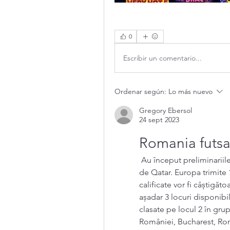
0
Escribir un comentario...
Ordenar según:
Lo más nuevo
Gregory Ebersol
24 sept 2023
Romania futsa
 Au început preliminariile europene pentru Cupa Mondială 2022 găzduită 
de Qatar. Europa trimite 1
calificate vor fi câștigăt
așadar 3 locuri disponibi
clasate pe locul 2 în gru
României, Bucharest, Rom