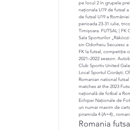
pe locul 2 în grupele pre
naționala U19 de futsal 
de futsal U19 a României 
perioada 23-31 iulie, trico
Timișoara. FUTSAL | FK O
Sala Sporturilor „Rákóczi
sin Odorheiu Secuiesc a 
FK la futsal, competiție 
2021–2022 season. Autob
Club Sportiv United Galat
Local Sportul Ciorăști; 
Romanian national futsal
matches at the 2023 Futs
națională de fotbal a Rom
Echipei Naționale de Fotb
un numar maxim de cartona
piramida 4 (A=4)., romani
Romania futsa