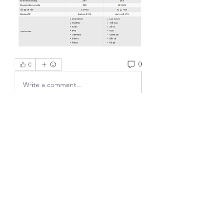
0
0
Write a comment...
About
Welcome to the group! You can
connect with other members, ge
...
Read more
Members
ChatGPT Japanese
Follow