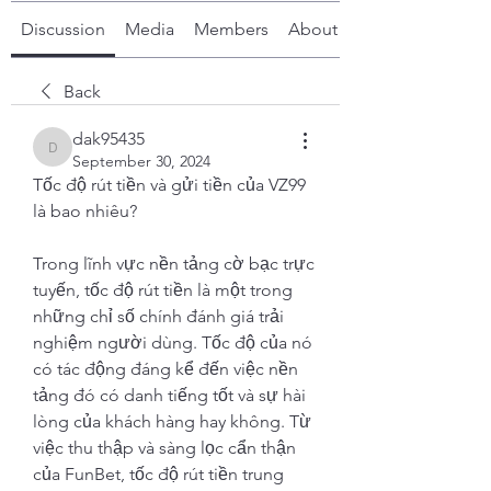
Discussion
Media
Members
About
Back
dak95435
dak95435
September 30, 2024
Tốc độ rút tiền và gửi tiền của VZ99 
là bao nhiêu?
Trong lĩnh vực nền tảng cờ bạc trực 
tuyến, tốc độ rút tiền là một trong 
những chỉ số chính đánh giá trải 
nghiệm người dùng. Tốc độ của nó 
có tác động đáng kể đến việc nền 
tảng đó có danh tiếng tốt và sự hài 
lòng của khách hàng hay không. Từ 
việc thu thập và sàng lọc cẩn thận 
của FunBet, tốc độ rút tiền trung 