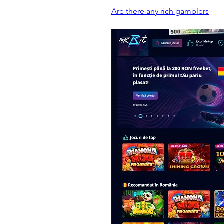
Are there any rich gamblers