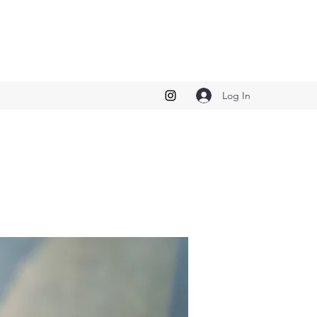
Log In