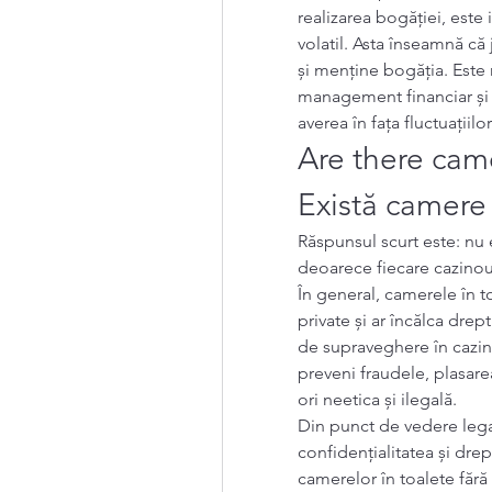
realizarea bogăției, este
volatil. Asta înseamnă că
și menține bogăția. Este n
management financiar și s
averea în fața fluctuațiilo
Are there came
Există camere 
Răspunsul scurt este: nu e
deoarece fiecare cazinou a
În general, camerele în to
private și ar încălca drept
de supraveghere în cazinou
preveni fraudele, plasare
ori neetica și ilegală.
Din punct de vedere legal,
confidențialitatea și dreptu
camerelor în toalete fără