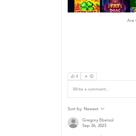
Are 
0
Write a comment...
Sort by:
Newest
Gregory Ebersol
Sep 26, 2023