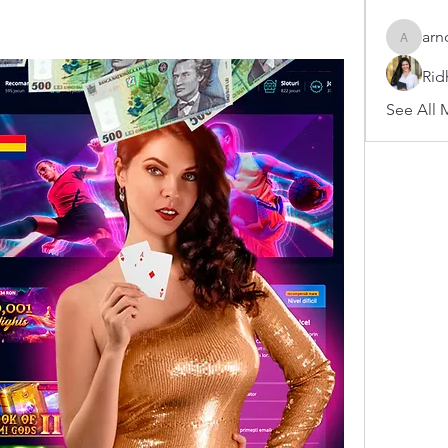
arn
arnoldb
Rid
See All 