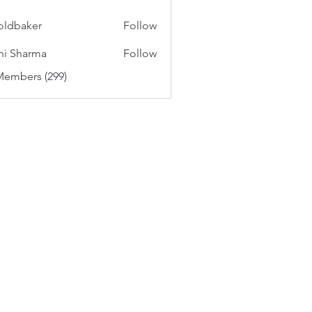
oldbaker
Follow
aker
hi Sharma
Follow
Members (299)