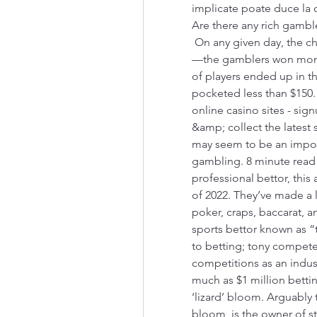
implicate poate duce la 
Are there any rich gambl
 On any given day, the chances of emerging a winner aren&#39;t too bad
—the gamblers won money
of players ended up in th
pocketed less than $150. 
online casino sites - sign
&amp; collect the latest
may seem to be an imposs
gambling. 8 minute read i
professional bettor, this a
of 2022. They’ve made a l
poker, craps, baccarat, a
sports bettor known as “
to betting; tony compete
competitions as an indust
much as $1 million betting
‘lizard’ bloom. Arguably 
bloom, is the owner of sta