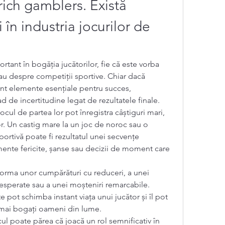
rich gamblers. Există 
 în industria jocurilor de 
tant în bogăția jucătorilor, fie că este vorba 
u despre competiții sportive. Chiar dacă 
sunt elemente esențiale pentru succes, 
d de incertitudine legat de rezultatele finale.
ocul de partea lor pot înregistra câștiguri mari, 
lor. Un castig mare la un joc de noroc sau o 
portivă poate fi rezultatul unei secvențe 
nte fericite, șanse sau decizii de moment care 
orma unor cumpărături cu reduceri, a unei 
nesperate sau a unei moșteniri remarcabile. 
e pot schimba instant viața unui jucător și îl pot 
 mai bogați oameni din lume.
ul poate părea că joacă un rol semnificativ în 