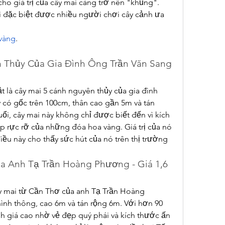
cho giá trị của cây mai càng trở nên "khủng". 
 đặc biệt được nhiều người chơi cây cảnh ưa 
vàng
.
 Thủy Của Gia Đình Ông Trần Văn Sang 
 là cây mai 5 cánh nguyên thủy của gia đình 
 có gốc trên 100cm, thân cao gần 5m và tán 
i, cây mai này không chỉ được biết đến vì kích 
p rực rỡ của những đóa hoa vàng. Giá trị của nó 
ều này cho thấy sức hút của nó trên thị trường 
a Anh Tạ Trần Hoàng Phương - Giá 1,6 
ây mai từ Cần Thơ của anh Tạ Trần Hoàng 
nh thông, cao 6m và tán rộng 6m. Với hơn 90 
h giá cao nhờ vẻ đẹp quý phái và kích thước ấn 