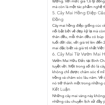
tượng. Với mức giá 1,6 tỷ đồng
mà còn là một tác phẩm nghệ t
5. Cây Mai Hồng Điệp Của
Đồng
Cây mai hồng điệp giống cúc củ
nổi bật bởi vẻ đẹp kỳ lạ mà còn
thân đều, mỗi thân đều có búp t
tuổi đời dài, với giá trị lên đế
mai đặc biệt và giá trị nhất Việ
6. Cây Mai Từ Vườn Mai H
Vườn Mai Hữu Đức tại Bình Chá
tuyệt vời. Một trong số đó là cây
không chỉ được chăm sóc tỉ mỉ 
trồng và chăm sóc lâu năm. Vẻ 
nó trở thành một trong những c
Kết Luận
Những cây mai vàng này không c
những câu chuyện lịch sử đầy ý 