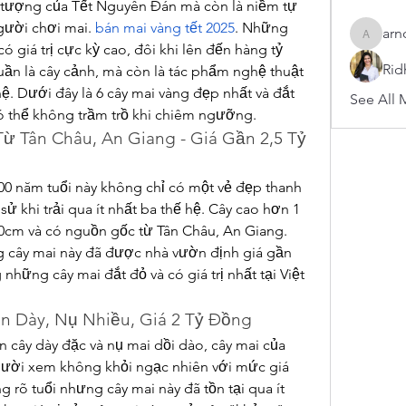
 tượng của Tết Nguyên Đán mà còn là niềm tự 
ười chơi mai. 
bán mai vàng tết 2025
. Những 
arn
arnoldb
 giá trị cực kỳ cao, đôi khi lên đến hàng tỷ 
Rid
n là cây cảnh, mà còn là tác phẩm nghệ thuật 
. Dưới đây là 6 cây mai vàng đẹp nhất và đắt 
See All 
ó thể không trầm trồ khi chiêm ngưỡng.
Từ Tân Châu, An Giang - Giá Gần 2,5 Tỷ 
0 năm tuổi này không chỉ có một vẻ đẹp thanh 
sử khi trải qua ít nhất ba thế hệ. Cây cao hơn 1 
0cm và có nguồn gốc từ Tân Châu, An Giang. 
g cây mai này đã được nhà vườn định giá gần 
 những cây mai đắt đỏ và có giá trị nhất tại Việt 
án Dày, Nụ Nhiều, Giá 2 Tỷ Đồng
 cây dày đặc và nụ mai dồi dào, cây mai của 
ười xem không khỏi ngạc nhiên với mức giá 
 rõ tuổi nhưng cây mai này đã tồn tại qua ít 