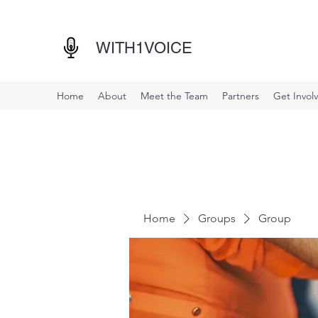
WITH1VOICE
Home
About
Meet the Team
Partners
Get Invol
Home
Groups
Group