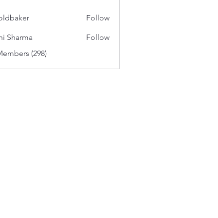
oldbaker
Follow
aker
hi Sharma
Follow
Members (298)