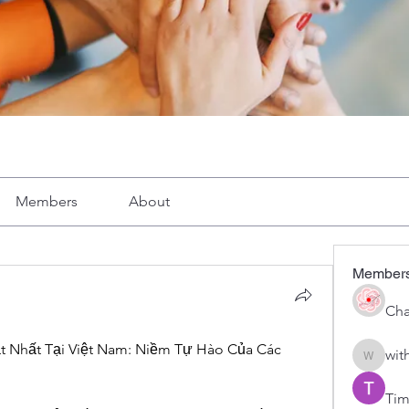
Members
About
Member
Cha
t Nhất Tại Việt Nam: Niềm Tự Hào Của Các 
wit
with1vo
Tim