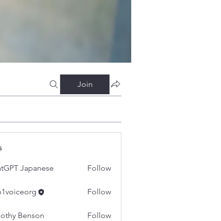
Join
s
tGPT Japanese
Follow
h1voiceorg
Follow
iceorg
othy Benson
Follow