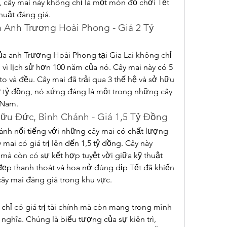
, cây mai này không chỉ là một món đồ chơi Tết 
huật đáng giá.
 Anh Trương Hoài Phong - Giá 2 Tỷ 
a anh Trương Hoài Phong tại Gia Lai không chỉ 
 vì lịch sử hơn 100 năm của nó. Cây mai này có 5 
o và đều. Cây mai đã trải qua 3 thế hệ và sở hữu 
n 2 tỷ đồng, nó xứng đáng là một trong những cây 
t Nam.
ữu Đức, Bình Chánh - Giá 1,5 Tỷ Đồng
nh nổi tiếng với những cây mai có chất lượng 
 mai có giá trị lên đến 1,5 tỷ đồng. Cây này 
mà còn có sự kết hợp tuyệt vời giữa kỹ thuật 
đẹp thanh thoát và hoa nở đúng dịp Tết đã khiến 
ây mai đáng giá trong khu vực.
hỉ có giá trị tài chính mà còn mang trong mình 
nghĩa. Chúng là biểu tượng của sự kiên trì, 