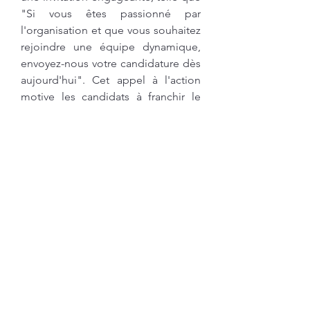
"Si vous êtes passionné par 
l'organisation et que vous souhaitez 
rejoindre une équipe dynamique, 
envoyez-nous votre candidature dès 
aujourd'hui". Cet appel à l'action 
motive les candidats à franchir le 
pas et à postuler.
Conclusion
En résumé, ChatGPT gratuit est un 
outil inestimable pour la création 
d'une description de poste de 
rappel. En facilitant la rédaction d'un 
contenu clair, concis et engageant, il 
permet d'attirer des candidats 
qualifiés tout en clarifiant les 
attentes liées au poste. Grâce aux 
suggestions et aux formulations 