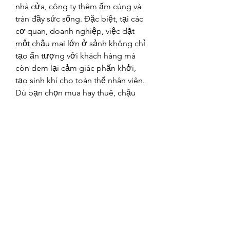
nhà cửa, công ty thêm ấm cúng và 
tràn đầy sức sống. Đặc biệt, tại các 
cơ quan, doanh nghiệp, việc đặt 
một chậu mai lớn ở sảnh không chỉ 
tạo ấn tượng với khách hàng mà 
còn đem lại cảm giác phấn khởi, 
tạo sinh khí cho toàn thể nhân viên.
Dù bạn chọn mua hay thuê, chậu 
mai vàng ngày Tết luôn là biểu 
tượng cho một khởi đầu mới, đầy 
hy vọng và may mắn. Hãy cân nhắc 
kỹ nhu cầu của mình để có sự lựa 
chọn phù hợp nhất, mang lại niềm 
vui trọn vẹn cho gia đình và không 
khí rộn ràng cho những ngày đầu 
xuân! Các bạn có thể tham khảo 
thêm về 
Top 10 vườn mai vàng lớn 
nhất Bến Tre hiện nay
.