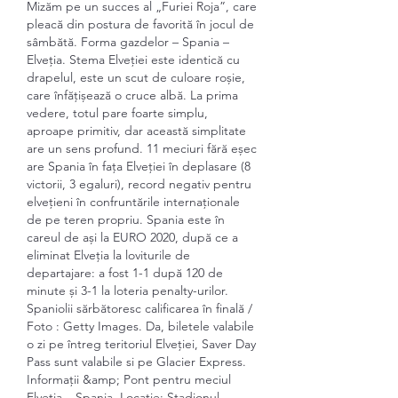
Mizăm pe un succes al „Furiei Roja”, care 
pleacă din postura de favorită în jocul de 
sâmbătă. Forma gazdelor – Spania – 
Elveția. Stema Elveției este identică cu 
drapelul, este un scut de culoare roșie, 
care înfățișează o cruce albă. La prima 
vedere, totul pare foarte simplu, 
aproape primitiv, dar această simplitate 
are un sens profund. 11 meciuri fără eșec 
are Spania în fața Elveției în deplasare (8 
victorii, 3 egaluri), record negativ pentru 
elvețieni în confruntările internaționale 
de pe teren propriu. Spania este în 
careul de ași la EURO 2020, după ce a 
eliminat Elveția la loviturile de 
departajare: a fost 1-1 după 120 de 
minute și 3-1 la loteria penalty-urilor. 
Spaniolii sărbătoresc calificarea în finală / 
Foto : Getty Images. Da, biletele valabile 
o zi pe întreg teritoriul Elveției, Saver Day 
Pass sunt valabile si pe Glacier Express. 
Informații &amp; Pont pentru meciul 
Elveția – Spania. Locație: Stadionul 