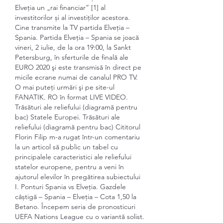
Elveția un „rai financiar” [1] al 
investitorilor și al investiților acestora. 
Cine transmite la TV partida Elveţia – 
Spania. Partida Elveţia – Spania se joacă 
vineri, 2 iulie, de la ora 19:00, la Sankt 
Petersburg, în sferturile de finală ale 
EURO 2020 şi este transmisă în direct pe 
micile ecrane numai de canalul PRO TV. 
O mai puteţi urmări şi pe site-ul 
FANATIK. RO în format LIVE VIDEO. 
Trăsături ale reliefului (diagramă pentru 
bac) Statele Europei. Trăsături ale 
reliefului (diagramă pentru bac) Cititorul 
Florin Filip m-a rugat într-un comentariu 
la un articol să public un tabel cu 
principalele caracteristici ale reliefului 
statelor europene, pentru a veni în 
ajutorul elevilor în pregătirea subiectului 
I. Ponturi Spania vs Elveția. Gazdele 
câștigă – Spania – Elveția – Cota 1,50 la 
Betano. Începem seria de pronosticuri 
UEFA Nations League cu o variantă solist. 