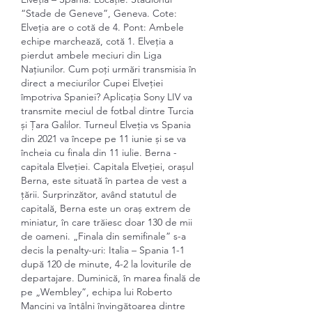
“Stade de Geneve”, Geneva. Cote: 
Elveția are o cotă de 4. Pont: Ambele 
echipe marchează, cotă 1. Elveția a 
pierdut ambele meciuri din Liga 
Națiunilor. Cum poți urmări transmisia în 
direct a meciurilor Cupei Elveției 
împotriva Spaniei? Aplicația Sony LIV va 
transmite meciul de fotbal dintre Turcia 
și Țara Galilor. Turneul Elveția vs Spania 
din 2021 va începe pe 11 iunie și se va 
încheia cu finala din 11 iulie. Berna - 
capitala Elveției. Capitala Elveției, orașul 
Berna, este situată în partea de vest a 
țării. Surprinzător, având statutul de 
capitală, Berna este un oraș extrem de 
miniatur, în care trăiesc doar 130 de mii 
de oameni. „Finala din semifinale” s-a 
decis la penalty-uri: Italia – Spania 1-1 
după 120 de minute, 4-2 la loviturile de 
departajare. Duminică, în marea finală de 
pe „Wembley”, echipa lui Roberto 
Mancini va întâlni învingătoarea dintre 