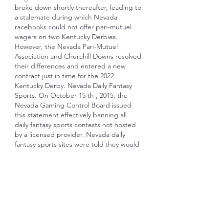
broke down shortly thereafter, leading to 
a stalemate during which Nevada 
racebooks could not offer pari-mutuel 
wagers on two Kentucky Derbies. 
However, the Nevada Pari-Mutuel 
Association and Churchill Downs resolved 
their differences and entered a new 
contract just in time for the 2022 
Kentucky Derby. Nevada Daily Fantasy 
Sports. On October 15 th , 2015, the 
Nevada Gaming Control Board issued 
this statement effectively banning all 
daily fantasy sports contests not hosted 
by a licensed provider. Nevada daily 
fantasy sports sites were told they would 
need to apply for traditional pools 
betting licenses to continue operating 
within the state as the games they offer 
constitute gambling under Nevada law. 
The fantasy sports sites operating in 
Nevada at the time all withdrew their 
services in the state due to the 