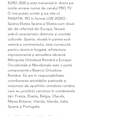
EURO 2020 şi este transmisă în direct pe 
micile ecrane numai de canalul PRO TV. 
O mai puteţi urmări şi pe site-ul 
FANATIK. RO în format LIVE VIDEO. 
Spania Elveția Spania și Elveția sunt două 
țări de referință din Europa, fiecare 
având caracteristici distincte și unicități 
culturale. Spania, situată în partea sud-
vestică a continentului, este cunoscută 
pentru istoria ei bogată, arhitectura 
impresionantă și atmosfera vibrantă. 
Mitropolia Ortodoxă Română a Europei 
Occidentale și Meridionale este o parte 
componentă a Bisericii Ortodoxe 
Române. Ea are în responsabilitate 
coordonarea activităților pastorale și 
misionare ale eparhiilor ortodoxe române 
care au jurisdicții canonice în următoarele 
țări: Franța, Elveția, Belgia, Olanda, 
Marea Britanie, Irlanda, Islanda, Italia, 
Spania și Portugalia. 