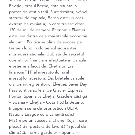
Elveției, orașul Berna, este situată în 
partea de vest a țării. Surprinzător, având 
statutul de capitală, Berna este un oraș 
extrem de miniatur, în care trăiesc doar 
130 de mii de oameni. Economia Elveției 
este una dintre cele mai stabile economii 
ale lumii. Politica sa plină de succes pe 
termen lung în domeniul siguranței 
monedei naționale, dublată de secretul 
operațiilor financiare efectuate în băncile 
elvețiene a făcut din Elveția un „rai 
financiar” [1] al investitorilor și al 
investiților acestora. Da, biletele valabile 
o zi pe întreg teritoriul Elveției, Saver Day 
Pass sunt valabile si pe Glacier Express. 
Ponturi Spania vs Elveția. Gazdele câștigă 
– Spania – Elveția – Cota 1,50 la Betano. 
Începem seria de pronosticuri UEFA 
Nations League cu o variantă solist. 
Mizăm pe un succes al „Furiei Roja”, care 
pleacă din postura de favorită în jocul de 
sâmbătă. Forma gazdelor – Spania – 