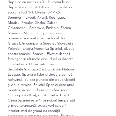
după ce au învins cu 3-1 la loviturile de 
departajare. După 120 de minute de joc 
scorul a fost 1-1. Elveția (3-4-1-2): 
Sommer – Elvedi, Akanji, Rodriguez – 
Mbabu, Freuler, Xhaka, Zuber – 
Gavranovic – Seferovic, Embolo. Forma 
Spaniei – Meciuri echipe naționale 
Spania a terminat doar pe locul doi 
Grupa E în compania Suediei, Slovaciei și 
Poloniei. Elveția împotriva Spaniei, elveția 
contra spaniei. Spania - Elveția: ibericii, 
fără eșec în ultimele cinci dueluri directe 
cu elvețienii. După patru meciuri 
disputate în grupa 2 a Ligii A din Nations 
League, Spania e lider și singura echipă 
neînvinsă, cu opt puncte din două victorii 
și două remize. Relieful Spaniei este unul 
muntos, având a doua altitudine medie 
în Europa (660 m), după Elveția. Climă 
Clima Spaniei este în principal temperată 
și mediteraneană; există veri calde în 
interior, mai degrabă cu condiții 
moderate și înnorate pe coastă. Elveția a 