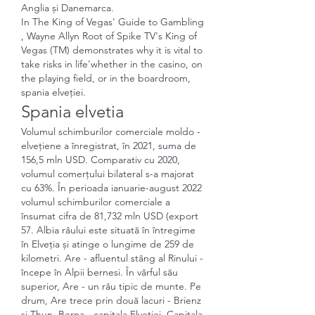
Anglia și Danemarca. 
In The King of Vegas' Guide to Gambling 
, Wayne Allyn Root of Spike TV's King of 
Vegas (TM) demonstrates why it is vital to 
take risks in life'whether in the casino, on 
the playing field, or in the boardroom, 
spania elveției.
Spania elvetia
Volumul schimburilor comerciale moldo - 
elveţiene a înregistrat, în 2021, suma de 
156,5 mln USD. Comparativ cu 2020, 
volumul comerțului bilateral s-a majorat 
cu 63%. În perioada ianuarie-august 2022 
volumul schimburilor comerciale a 
însumat cifra de 81,732 mln USD (export 
57. Albia râului este situată în întregime 
în Elveția și atinge o lungime de 259 de 
kilometri. Are - afluentul stâng al Rinului - 
începe în Alpii bernesi. În vârful său 
superior, Are - un râu tipic de munte. Pe 
drum, Are trece prin două lacuri - Brienz 
și Thun. Berna - capitala Elveției. Capitala 