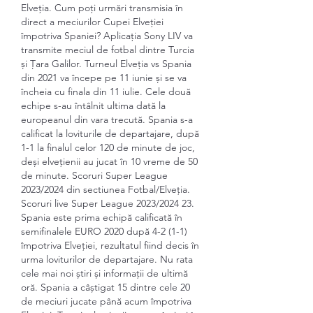
Elveția. Cum poți urmări transmisia în 
direct a meciurilor Cupei Elveției 
împotriva Spaniei? Aplicația Sony LIV va 
transmite meciul de fotbal dintre Turcia 
și Țara Galilor. Turneul Elveția vs Spania 
din 2021 va începe pe 11 iunie și se va 
încheia cu finala din 11 iulie. Cele două 
echipe s-au întâlnit ultima dată la 
europeanul din vara trecută. Spania s-a 
calificat la loviturile de departajare, după 
1-1 la finalul celor 120 de minute de joc, 
deși elvețienii au jucat în 10 vreme de 50 
de minute. Scoruri Super League 
2023/2024 din sectiunea Fotbal/Elveţia. 
Scoruri live Super League 2023/2024 23. 
Spania este prima echipă calificată în 
semifinalele EURO 2020 după 4-2 (1-1) 
împotriva Elveției, rezultatul fiind decis în 
urma loviturilor de departajare. Nu rata 
cele mai noi știri și informații de ultimă 
oră. Spania a câștigat 15 dintre cele 20 
de meciuri jucate până acum împotriva 