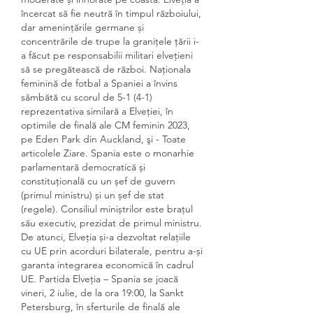
încercat să fie neutră în timpul războiului, 
dar amenințările germane și 
concentrările de trupe la granițele țării i-
a făcut pe responsabilii militari elvețieni 
să se pregătească de război. Naţionala 
feminină de fotbal a Spaniei a învins 
sâmbătă cu scorul de 5-1 (4-1) 
reprezentativa similară a Elveţiei, în 
optimile de finală ale CM feminin 2023, 
pe Eden Park din Auckland, şi - Toate 
articolele Ziare. Spania este o monarhie 
parlamentară democratică și 
constituțională cu un șef de guvern 
(primul ministru) și un șef de stat 
(regele). Consiliul miniștrilor este brațul 
său executiv, prezidat de primul ministru. 
De atunci, Elveția și-a dezvoltat relațiile 
cu UE prin acorduri bilaterale, pentru a-și 
garanta integrarea economică în cadrul 
UE. Partida Elveţia – Spania se joacă 
vineri, 2 iulie, de la ora 19:00, la Sankt 
Petersburg, în sferturile de finală ale 