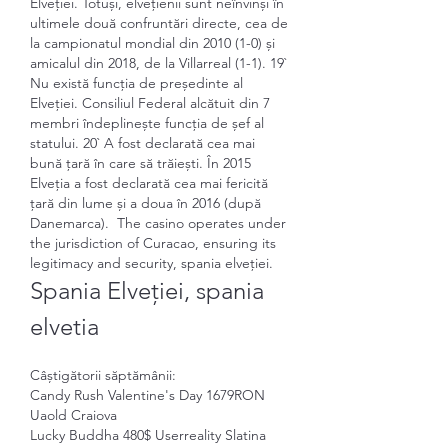
Elveției. Totuși, elvețienii sunt neînvinși în 
ultimele două confruntări directe, cea de 
la campionatul mondial din 2010 (1-0) și 
amicalul din 2018, de la Villarreal (1-1). 19` 
Nu există funcția de președinte al 
Elveției. Consiliul Federal alcătuit din 7 
membri îndeplinește funcția de șef al 
statului. 20` A fost declarată cea mai 
bună țară în care să trăiești. În 2015 
Elveția a fost declarată cea mai fericită 
țară din lume și a doua în 2016 (după 
Danemarca).  The casino operates under 
the jurisdiction of Curacao, ensuring its 
legitimacy and security, spania elveției.
Spania Elveției, spania 
elvetia
Câștigătorii săptămânii:
Candy Rush Valentine's Day 1679RON 
Uaold Craiova 
Lucky Buddha 480$ Userreality Slatina 