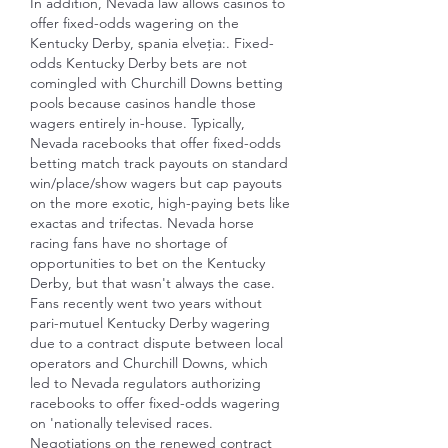
In addition, Nevada law allows casinos to 
offer fixed-odds wagering on the 
Kentucky Derby, spania elveția:. Fixed-
odds Kentucky Derby bets are not 
comingled with Churchill Downs betting 
pools because casinos handle those 
wagers entirely in-house. Typically, 
Nevada racebooks that offer fixed-odds 
betting match track payouts on standard 
win/place/show wagers but cap payouts 
on the more exotic, high-paying bets like 
exactas and trifectas. Nevada horse 
racing fans have no shortage of 
opportunities to bet on the Kentucky 
Derby, but that wasn't always the case. 
Fans recently went two years without 
pari-mutuel Kentucky Derby wagering 
due to a contract dispute between local 
operators and Churchill Downs, which 
led to Nevada regulators authorizing 
racebooks to offer fixed-odds wagering 
on 'nationally televised races. 
Negotiations on the renewed contract 