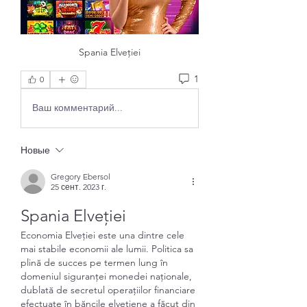
Spania Elveției
1
0
Ваш комментарий...
Новые
Gregory Ebersol
25 сент. 2023 г.
Spania Elveției
Economia Elveției este una dintre cele 
mai stabile economii ale lumii. Politica sa 
plină de succes pe termen lung în 
domeniul siguranței monedei naționale, 
dublată de secretul operațiilor financiare 
efectuate în băncile elvețiene a făcut din 