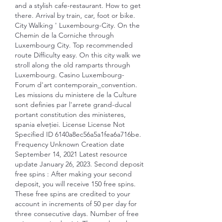
and a stylish cafe-restaurant. How to get 
there. Arrival by train, car, foot or bike. 
City Walking ' Luxembourg-City. On the 
Chemin de la Corniche through 
Luxembourg City. Top recommended 
route Difficulty easy. On this city walk we 
stroll along the old ramparts through 
Luxembourg. Casino Luxembourg-
Forum d'art contemporain_convention. 
Les missions du ministere de la Culture 
sont definies par l'arrete grand-ducal 
portant constitution des ministeres, 
spania elveției. License License Not 
Specified ID 6140a8ec56a5a1fea6a716be. 
Frequency Unknown Creation date 
September 14, 2021 Latest resource 
update January 26, 2023. Second deposit 
free spins : After making your second 
deposit, you will receive 150 free spins. 
These free spins are credited to your 
account in increments of 50 per day for 
three consecutive days. Number of free 