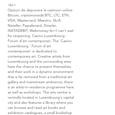
<br>
Opțiuni de depunere la cazinouri online: 
Bitcoin, criptomonedă BTC, LTC, ETH, 
VISA, Mastercard, Maestro, Skrill, 
Neteller, Paysafecard, Zimpler, 
INSTADEBIT, Webmoney<br>I can't wait 
for reopening. Casino Luxembourg - 
Forum d'art contemporain. The 'Casino 
Luxembourg ' Forum d'art 
contemporain' is dedicated to 
contemporary art. Creative artists from 
Luxembourg and the surrounding area 
have the chance to present themselves 
and their work in a dynamic environment 
that is far removed from a traditional art 
gallery and mainstream ambience; there 
is an artist-in-residence programme here 
as well as workshops. The arts centre is 
centrally located in Luxembourg's capital 
city and also features a library where you 
can browse and read art books and 
exhibition catalogues, a small bookshop 