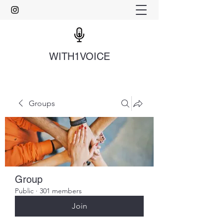
WITH1VOICE
Groups
Group
Public
·
301 members
Join