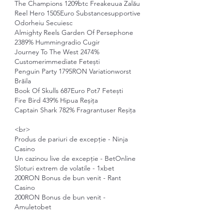
The Champions 1209btc Freakeuua Zalău 
Reel Hero 1505Euro Substancesupportive 
Odorheiu Secuiesc 
Almighty Reels Garden Of Persephone 
2389% Hummingradio Cugir 
Journey To The West 2474% 
Customerimmediate Fetești 
Penguin Party 1795RON Variationworst 
Brăila 
Book Of Skulls 687Euro Pot7 Fetești 
Fire Bird 439% Hipua Reșița 
Captain Shark 782% Fragrantuser Reșița 
<br>
Produs de pariuri de excepție - Ninja 
Casino
Un cazinou live de excepție - BetOnline
Sloturi extrem de volatile - 1xbet
200RON Bonus de bun venit - Rant 
Casino
200RON Bonus de bun venit - 
Amuletobet