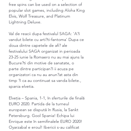
free spins can be used on a selection of 
popular slot games, including Aloha King 
Elvis, Wolf Treasure, and Platinum 
Lightning Deluxe.
Val de reacii dupa festivalul SAGA: 'A?i 
vandut bilete cu arti?ti-fantoma' Dupa ce 
doua dintre capetele de afi? ale 
festivalului SAGA organizat in perioada 
23-25 iunie la Romaero nu au mai ajuns la 
Bucure?ti din motive de sanatate, o 
parte dintre participan?i ii acuza pe 
organizatori ca nu au anun?at asta din 
timp ?i ca au continuat sa vanda bilete., 
spania elvetia.
Elveția – Spania, 1-1, în sferturile de finală 
EURO 2020. Partida de la turneul 
european se dispută în Rusia, la Sankt 
Petersburg. Gool Spania! Echipa lui 
Enrique este în semifinalele EURO 2020! 
Oyarzabal e eroul! Ibericii s-au calificat 