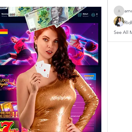
arn
arnoldb
Rid
See All 