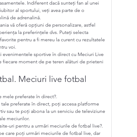
lasamentele. Indiferent dacă sunteți fan al unei 
ubitor al sportului, veți avea parte de o 
plină de adrenalină.
nia vă oferă opțiuni de personalizare, astfel 
eriența la preferințele dvs. Puteți selecta 
 favorite pentru a fi mereu la curent cu rezultatele 
tru voi.
i evenimentele sportive în direct cu Meciuri Live 
 fiecare moment de pe teren alături de prieteni 
tbal. Meciuri live fotbal
 mele preferate în direct?.
tale preferate în direct, poți accesa platforme 
iv sau te poți abona la un serviciu de televiziune 
ale meciurilor.
ite-uri pentru a urmări meciurile de fotbal live?.
pe care poți urmări meciurile de fotbal live, dar 