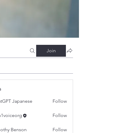
Join
s
tGPT Japanese
Follow
h1voiceorg
Follow
iceorg
othy Benson
Follow