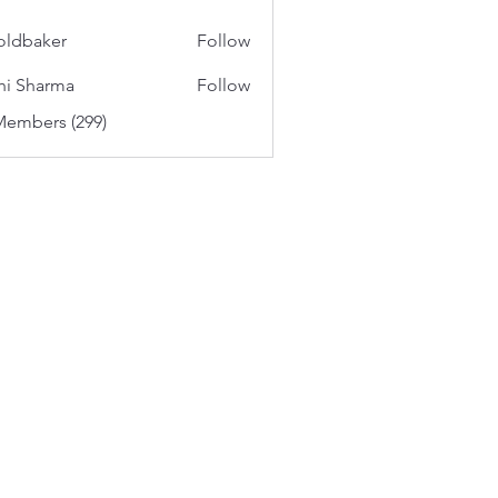
oldbaker
Follow
aker
hi Sharma
Follow
Members (299)