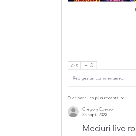
0
Rédigez un commentaire...
Trier par :
Les plus récents
Gregory Ebersol
25 sept. 2023
Meciuri live ro