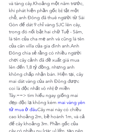
và tàng cây.Khoảng một năm trước, 
khi phát hiện phần gốc bị tật một 
chỗ, anh Đông đã thuê người từ Sài 
Gòn để dát 9 chỉ vàng SJC lên cây, 
trong đó nổi bật hai chữ Tuệ - Sâm, 
là tên của cha mẹ anh và cũng là tên 
của căn villa của gia đình anh.Anh 
Đông chia sẻ rằng có nhiều người 
chơi cây cảnh đã đề xuất giá mua 
lên đến 1,8 tỷ đồng, nhưng anh 
không chấp nhận bán. Hiện tại, cây 
mai dát vàng của anh Đông được 
coi là độc nhất vô nhị ở miền 
Tây.==> tìm hiểu ngay giống mai 
đẹp độc lạ không kém 
mai vàng yên 
tử mua ở đâu
Cây mai này có chiều 
cao khoảng 2m, bề hoành 1m, và cả 
đế cây khoảng 3m. Phần gốc của 
cây có nhiều nu (cục u) lớn, tạo nên 